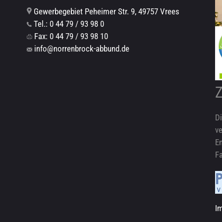
Gewerbegebiet Peheimer Str. 9, 49757 Vrees
Tel.: 0 44 79 / 93 98 0
Fax: 0 44 79 / 93 98 10
info@norrenbrock-abbund.de
Z
Di
ve
E
Fa
I