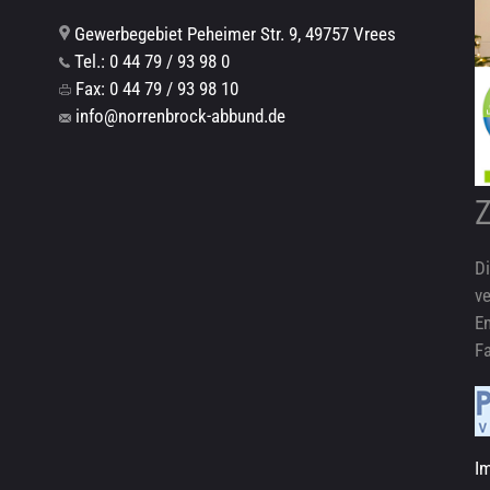
Gewerbegebiet Peheimer Str. 9, 49757 Vrees
Tel.: 0 44 79 / 93 98 0
Fax: 0 44 79 / 93 98 10
info@norrenbrock-abbund.de
Z
Di
ve
E
Fa
I