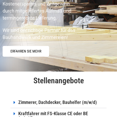
Kostenersparnis und Zeitgewinn
durch mitgeliefertes Aufmaß und
termingerechte Lieferung.
Wir sind der richtige Partner für das
Bauhandwerk und Zimmereien!
ERFAHREN SIE MEHR
Stellenangebote
Zimmerer, Dachdecker, Bauhelfer (m/w/d)
Kraftfahrer mit FS-Klasse CE oder BE